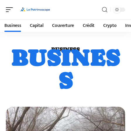
Business
Capital
Couverture
Crédit
Crypto
In
BUSINES
BUSINESS
S