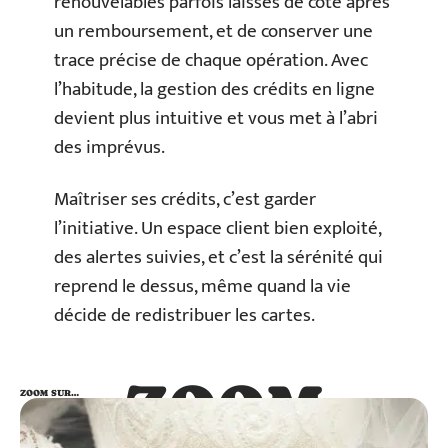
renouvelables parfois laissés de côté après
un remboursement, et de conserver une
trace précise de chaque opération. Avec
l’habitude, la gestion des crédits en ligne
devient plus intuitive et vous met à l’abri
des imprévus.
Maîtriser ses crédits, c’est garder
l’initiative. Un espace client bien exploité,
des alertes suivies, et c’est la sérénité qui
reprend le dessus, même quand la vie
décide de redistribuer les cartes.
ZOOM
ZOOM SUR…
SUR…