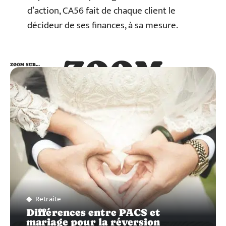
d’action, CA56 fait de chaque client le
décideur de ses finances, à sa mesure.
ZOOM
ZOOM SUR…
SUR…
Retraite
Différences entre PACS et
mariage pour la réversion