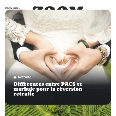
ZOOM
ZOOM SUR…
SUR…
Retraite
Différences entre PACS et
mariage pour la réversion
retraite