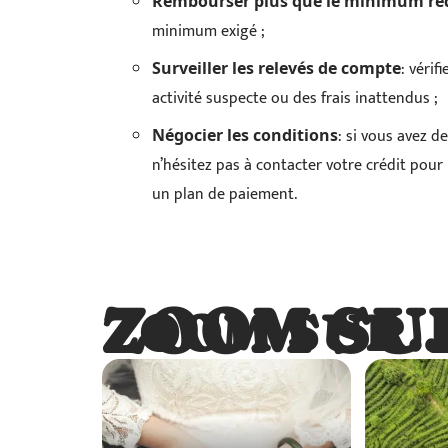
Rembourser plus que le minimum re
minimum exigé ;
: véri
Surveiller les relevés de compte
activité suspecte ou des frais inattendus ;
: si vous avez d
Négocier les conditions
n’hésitez pas à contacter votre crédit po
un plan de paiement.
ZOOM SU
ZOOM SUR