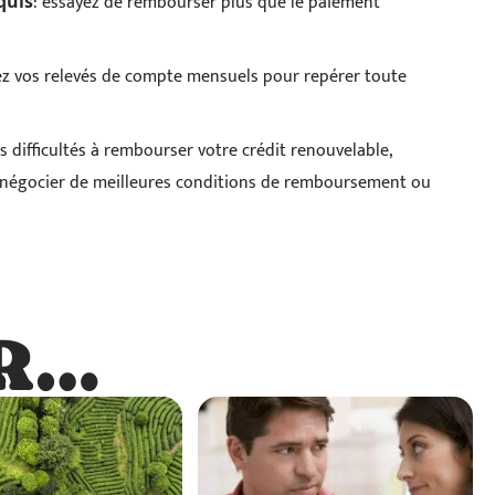
: essayez de rembourser plus que le paiement
quis
fiez vos relevés de compte mensuels pour repérer toute
es difficultés à rembourser votre crédit renouvelable,
ur négocier de meilleures conditions de remboursement ou
R…
…