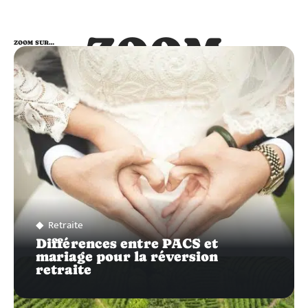
ZOOM
ZOOM SUR…
SUR…
Retraite
Différences entre PACS et
mariage pour la réversion
retraite