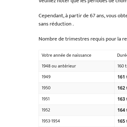
Veuillez noter que les périodes de chô
Cependant, à partir de 67 ans, vous o
sans réduction .
Nombre de trimestres requis pour la ret
Votre année de naissance
Duré
1948 ou antérieur
160 
1949
161 
1950
162 
1951
163 
1952
164 
1953-1954
165 