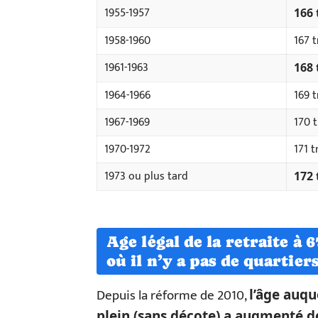
1955-1957
166 
1958-1960
167 t
1961-1963
168 
1964-1966
169 t
1967-1969
170 t
1970-1972
171 t
1973 ou plus tard
172 
Age légal de la retraite à 
où il n’y a pas de quartier
Depuis la réforme de 2010,
l’âge auqu
plein (sans décote) a augmenté d