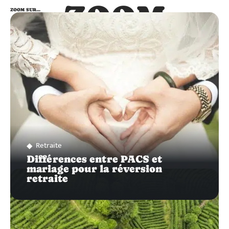
ZOOM
ZOOM SUR…
SUR…
Retraite
Différences entre PACS et
mariage pour la réversion
retraite