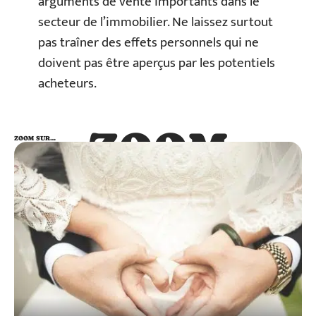
arguments de vente importants dans le
secteur de l’immobilier. Ne laissez surtout
pas traîner des effets personnels qui ne
doivent pas être aperçus par les potentiels
acheteurs.
ZOOM
ZOOM SUR…
SUR…