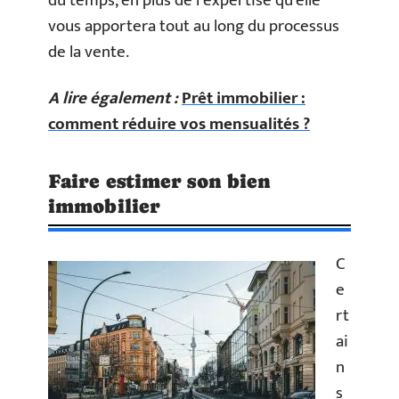
du temps, en plus de l’expertise qu’elle
vous apportera tout au long du processus
de la vente.
A lire également :
Prêt immobilier :
comment réduire vos mensualités ?
Faire estimer son bien
immobilier
C
e
rt
ai
n
s