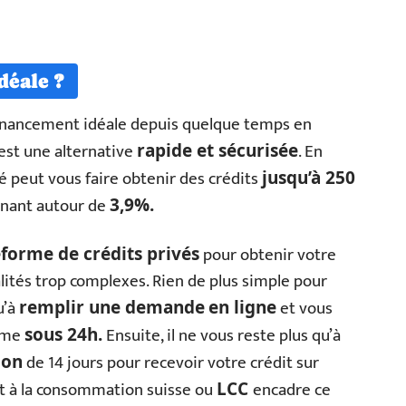
déale ?
financement idéale depuis quelque temps en
est une alternative
. En
rapide et sécurisée
ivé peut vous faire obtenir des crédits
jusqu’à 250
rnant autour de
3,9%.
pour obtenir votre
eforme de crédits privés
lités trop complexes. Rien de plus simple pour
u’à
et vous
remplir une demande
en ligne
isme
Ensuite, il ne vous reste plus qu’à
sous 24h.
de 14 jours pour recevoir votre crédit sur
ion
édit à la consommation suisse ou
encadre ce
LCC