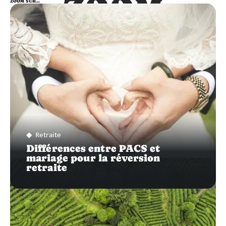
ZOOM
ZOOM SUR…
SUR…
Retraite
Différences entre PACS et
mariage pour la réversion
retraite