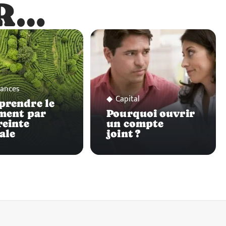
R…
…
ances
Capital
rendre le
ment par
Pourquoi ouvrir
einte
un compte
ale
joint ?