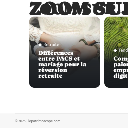
ZOOM SU
ZOOM SUR
Retraite
Tend
Différences
entre PACS et
Comp
mariage pour la
paie
réversion
empr
retraite
digit
© 2025 | lepatrimoscope.com