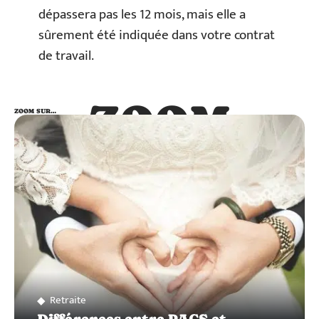
dépassera pas les 12 mois, mais elle a
sûrement été indiquée dans votre contrat
de travail.
ZOOM
ZOOM SUR…
SUR…
Retraite